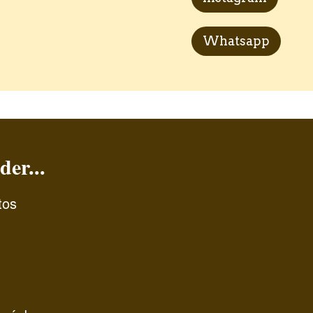
Whatsapp
der...
tos