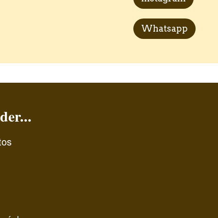
Whatsapp
der...
tos