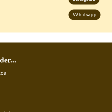
Whatsapp
der...
tos